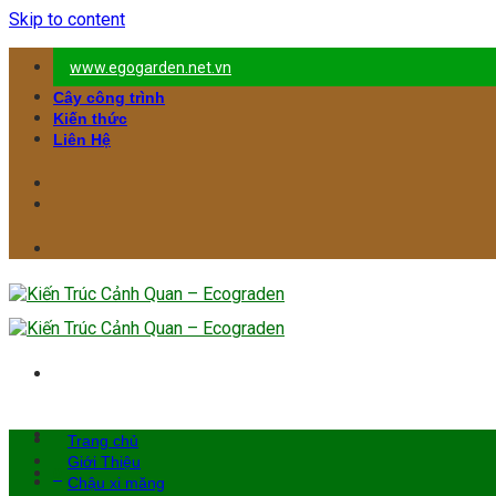
Skip to content
www.egogarden.net.vn
Cây công trình
Kiến thức
Liên Hệ
Trang chủ
Giới Thiệu
0
Chậu xi măng