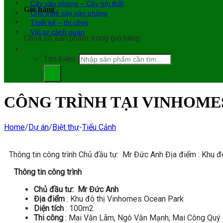
Cây văn phòng – Cây nội thất
Giỏ hàng
Cho thuê cây văn phòng
Thiết kế – thi công
Vật tư cảnh quan
Chưa có sản phẩm trong giỏ hàng.
Tìm kiếm:
CÔNG TRÌNH TẠI VINHOME
Home
/
Dự án
/
Biệt thự
-
Tiểu Cảnh
Thông tin công trình Chủ đầu tư: Mr Đức Anh Địa điểm : Khu đ
Thông tin công trình
Chủ
đầu tư: Mr Đức Anh
Địa điểm
: Khu đô thị Vinhomes Ocean Park
Diện tích
: 100m2
Thi công
: Mai Văn Lãm, Ngô Văn Mạnh, Mai Công Quý 