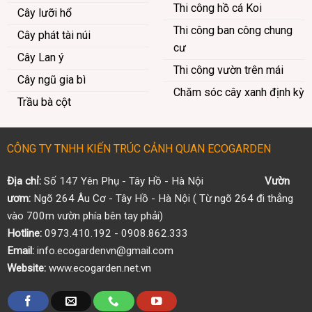
Thi công hồ cá Koi
Cây lưỡi hổ
Thi công ban công chung
Cây phát tài núi
cư
Cây Lan ý
Thi công vườn trên mái
Cây ngũ gia bì
Chăm sóc cây xanh định kỳ
Trầu bà cột
CÔNG TY TNHH KIẾN TRÚC CẢNH QUAN ECOGARDEN
Địa chỉ:
Số 147 Yên Phụ - Tây Hồ - Hà Nội
Vườn
ươm:
Ngõ 264 Âu Cơ - Tây Hồ - Hà Nội ( Từ ngõ 264 đi thẳng
vào 700m vườn phía bên tay phải)
Hotline:
0973.410.192 - 0908.862.333
Email:
info.ecogardenvn@gmail.com
Website:
www.ecogarden.net.vn