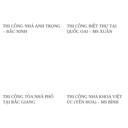
THI CÔNG NHÀ ANH TRỌNG
THI CÔNG BIỆT THỰ TẠI
– BẮC NINH
QUỐC OAI – MS XUÂN
THI CÔNG TÒA NHÀ PHỐ
THI CÔNG NHA KHOA VIỆT
TẠI BẮC GIANG
ÚC (YÊN HOA) – MS BÌNH