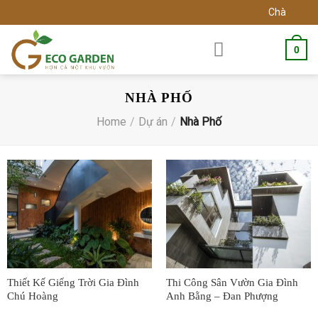
Skip
Chào mừng bạn
to
content
0
NHÀ PHỐ
Home
/
Dự án
/
Nhà Phố
Thiết Kế Giếng Trời Gia Đình
Thi Công Sân Vườn Gia Đình
Chú Hoàng
Anh Bằng – Đan Phượng