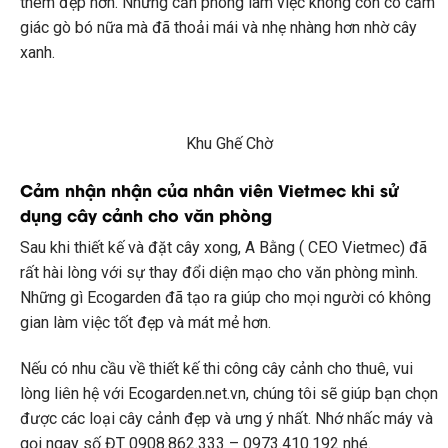
thêm đẹp hơn. Những căn phòng làm việc không còn có cảm
giác gò bó nữa mà đã thoải mái và nhẹ nhàng hơn nhờ cây
xanh.
Khu Ghế Chờ
Cảm nhận nhận của nhân viên Vietmec khi sử
dụng cây cảnh cho văn phòng
Sau khi thiết kế và đặt cây xong, A Bằng ( CEO Vietmec) đã
rất hài lòng với sự thay đổi diện mạo cho văn phòng mình.
Những gì Ecogarden đã tạo ra giúp cho mọi người có không
gian làm việc tốt đẹp và mát mẻ hơn.
Nếu có nhu cầu về thiết kế thi công cây cảnh cho thuê, vui
lòng liên hệ với Ecogarden.net.vn, chúng tôi sẽ giúp bạn chọn
được các loại cây cảnh đẹp và ưng ý nhất. Nhớ nhấc máy và
gọi ngay số ĐT 0908.862.333 – 0973.410.192 nhé.