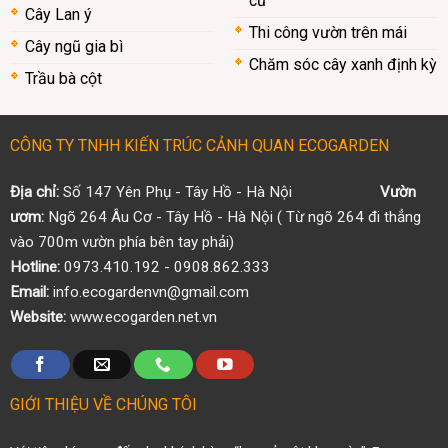
cư
Cây Lan ý
Thi công vườn trên mái
Cây ngũ gia bì
Chăm sóc cây xanh định kỳ
Trầu bà cột
CÔNG TY TNHH KIẾN TRÚC CẢNH QUAN ECOGARDEN
Địa chỉ:
Số 147 Yên Phụ - Tây Hồ - Hà Nội
Vườn
ươm:
Ngõ 264 Âu Cơ - Tây Hồ - Hà Nội ( Từ ngõ 264 đi thẳng
vào 700m vườn phía bên tay phải)
Hotline:
0973.410.192 - 0908.862.333
Email:
info.ecogardenvn@gmail.com
Website:
www.ecogarden.net.vn
GIỚI THIỆU VỀ CHÚNG TÔI