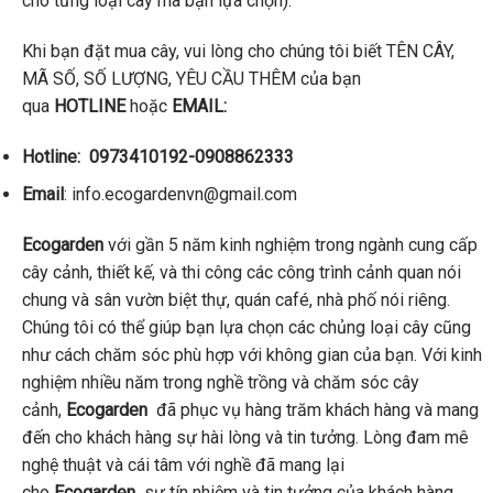
cho từng loại cây mà bạn lựa chọn).
Khi bạn đặt mua cây, vui lòng cho chúng tôi biết TÊN CÂY,
MÃ SỐ, SỐ LƯỢNG, YÊU CẦU THÊM của bạn
qua
HOTLINE
hoặc
EMAIL:
Hotline
:
0973410192-0908862333
Email
: info.ecogardenvn@gmail.com
Ecogarden
với gần 5 năm kinh nghiệm trong ngành cung cấp
cây cảnh, thiết kế, và thi công các công trình cảnh quan nói
chung và sân vườn biệt thự, quán café, nhà phố nói riêng.
Chúng tôi có thể giúp bạn lựa chọn các chủng loại cây cũng
như cách chăm sóc phù hợp với không gian của bạn. Với kinh
nghiệm nhiều năm trong nghề trồng và chăm sóc cây
cảnh,
Ecogarden
đã phục vụ hàng trăm khách hàng và mang
đến cho khách hàng sự hài lòng và tin tưởng. Lòng đam mê
nghệ thuật và cái tâm với nghề đã mang lại
cho
Ecogarden
sự tín nhiệm và tin tưởng của khách hàng.