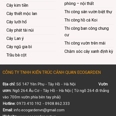
phòng – nội thất
Cây kim tiền
Thi công sân vườn biệt thự
Cây thiết mộc lan
Thi công hồ cá Koi
Cây lưỡi hổ
Thi công ban công chung
Cây phát tài núi
cư
Cây Lan ý
Thi công vườn trên mái
Cây ngũ gia bì
Chăm sóc cây xanh định kỳ
Trầu bà cột
CÔNG TY TNHH KIẾN TRÚC CẢNH QUAN ECOGARDEN
Địa chỉ:
Số 147 Yên Phụ - Tây Hồ - Hà Nội
Vườn
ươm:
Ngõ 264 Âu Cơ - Tây Hồ - Hà Nội ( Từ ngõ 264 đi thẳng
vào 700m vườn phía bên tay phải)
Hotline:
0973.410.192 - 0908.862.333
Email:
info.ecogardenvn@gmail.com