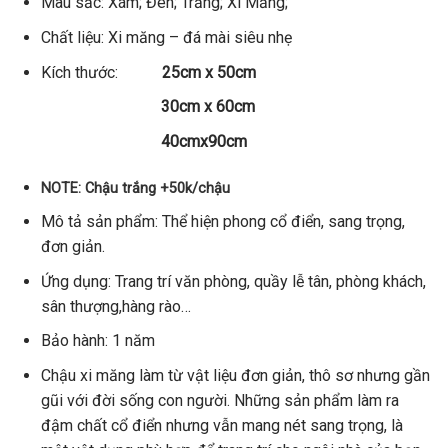
Màu sắc: Xám; Đen; Trắng; Xi Măng;
Chất liệu: Xi măng – đá mài siêu nhẹ
Kích thước:
25
cm x 50cm
30cm x 60cm
40cmx90cm
NOTE: Chậu trắng +50k/chậu
Mô tả sản phẩm: Thể hiện phong cổ điển, sang trọng,
đơn giản.
Ứng dụng: Trang trí văn phòng, quầy lễ tân, phòng khách,
sân thượng,hàng rào…
Bảo hành: 1 năm
Chậu xi măng làm từ vật liệu đơn giản, thô sơ nhưng gần
gũi với đời sống con người. Những sản phẩm làm ra
đậm chất cổ điển nhưng vẫn mang nét sang trọng, là