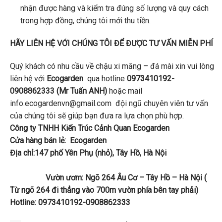
nhận được hàng và kiểm tra đúng số lượng và quy cách
trong hợp đồng, chúng tôi mới thu tiền.
HÃY LIÊN HỆ VỚI CHÚNG TÔI ĐỂ ĐƯỢC TƯ VẤN MIỄN PHÍ
Quý khách có nhu cầu về chậu xi măng – đá mài xin vui lòng
liên hệ với
Ecogarden
qua hotline
0973410192-
0908862333 (Mr Tuấn ANH)
hoặc mail
info.ecogardenvn@gmail.com đội ngũ chuyên viên tư vấn
của chúng tôi sẽ giúp bạn đưa ra lựa chọn phù hợp.
Công ty TNHH Kiến Trúc Cảnh Quan Ecogarden
Cửa hàng bán lẻ: Ecogarden
Địa chỉ:147 phố Yên Phụ (nhỏ), Tây Hồ, Hà Nội
Vườn ươm: Ngõ 264 Âu Cơ – Tây Hồ – Hà Nội (
Từ ngõ 264 đi thẳng vào 700m vườn phía bên tay phải)
Hotline: 0973410192-0908862333