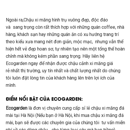
Ngoài ra,Chậu xi măng hình trụ vuông đẹp, độc đáo
và sang trọng
còn rất thích hợp với những quán coffee, nhà
hàng, khách sạn hay những quán ăn có xu hướng trang trí
theo kiểu xưa mang nét đơn giản, mộc mạc, nhưng vẫn thể
hiện hết vẻ đẹp hoan sơ, tự nhiên tạo nên một tổng thể hoàn
chỉnh mà không kém phần sang trọng. Hãy liên hệ
Ecogarden ngay để nhận được chậu cảnh xi măng giá
rẻ nhất thị trường, uy tín nhất và chất lượng nhất do chúng
tôi luôn đặt lòng tin của khách hàng lên trên lợi ích của
mình.
ĐIỂM NỔI BẬT CỦA ECOGARDEN:
Ecogarden
là đơn vị chuyên cung cấp sỉ lẻ chậu xi măng đá
mài tại Hà Nội (Nếu bạn ở Hà Nội, khi mua chậu xi măng đá
mài, bạn sẽ được các chuyên gia của chúng tôi tư vấn miễn
phí về các dòng chậu,.. cho từng loại cây mà bạn trồng).