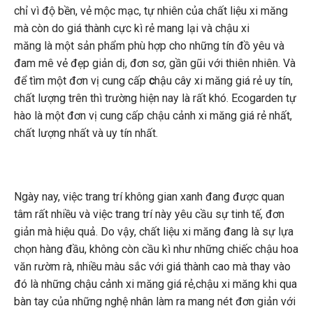
chỉ vì độ bền, vẻ mộc mạc, tự nhiên của chất liệu xi măng
mà còn do giá thành cực kì rẻ mang lại và chậu xi
măng là một sản phẩm phù hợp cho những tín đồ yêu và
đam mê vẻ đẹp giản dị, đơn sơ, gần gũi với thiên nhiên. Và
để tìm một đơn vị cung cấp
c
hậu cây xi măng giá rẻ uy tín,
chất lượng trên thì trường hiện nay là rất khó. Ecogarden tự
hào là một đơn vị cung cấp chậu cảnh xi măng giá rẻ nhất,
chất lượng nhất và uy tín nhất.
Ngày nay, việc trang trí không gian xanh đang được quan
tâm rất nhiều và việc trang trí này yêu cầu sự tinh tế, đơn
giản mà hiệu quả. Do vậy, chất liệu xi măng đang là sự lựa
chọn hàng đầu, không còn cầu kì như những chiếc chậu hoa
văn rườm rà, nhiều màu sắc với giá thành cao mà thay vào
đó là những chậu cảnh xi măng giá rẻ,chậu xi măng khi qua
bàn tay của những nghệ nhân làm ra mang nét đơn giản với