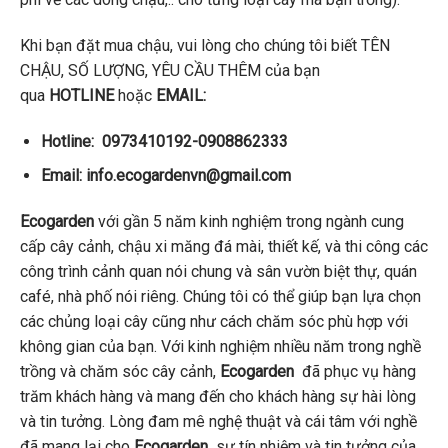
Khi bạn đặt mua chậu, vui lòng cho chúng tôi biết TÊN
CHẬU, SỐ LƯỢNG, YÊU CẦU THÊM của bạn
qua
HOTLINE
hoặc
EMAIL:
Hotline
:
0973410192-0908862333
Email: info.ecogardenvn@gmail.com
Ecogarden
với gần 5 năm kinh nghiệm trong ngành cung
cấp cây cảnh, chậu xi măng đá mài, thiết kế, và thi công các
công trình cảnh quan nói chung và sân vườn biệt thự, quán
café, nhà phố nói riêng. Chúng tôi có thể giúp bạn lựa chọn
các chủng loại cây cũng như cách chăm sóc phù hợp với
không gian của bạn. Với kinh nghiệm nhiều năm trong nghề
trồng và chăm sóc cây cảnh,
Ecogarden
đã phục vụ hàng
trăm khách hàng và mang đến cho khách hàng sự hài lòng
và tin tưởng. Lòng đam mê nghệ thuật và cái tâm với nghề
đã mang lại cho
Ecogarden
sự tín nhiệm và tin tưởng của