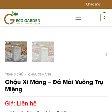
Skip
Chào mừng bạn đến vớ
to
content
0
TRANG CHỦ
/
CHẬU XI MĂNG
Chậu Xi Măng – Đá Mài Vuông Trụ
Miệng
Giá: Liên hệ