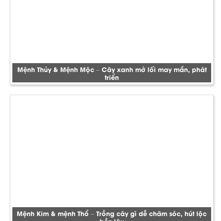
Mệnh Thủy & Mệnh Mộc – Cây xanh mở lối may mắn, phát
triển
Mệnh Kim & mệnh Thổ – Trồng cây gì dễ chăm sóc, hút lộc
bền lâu