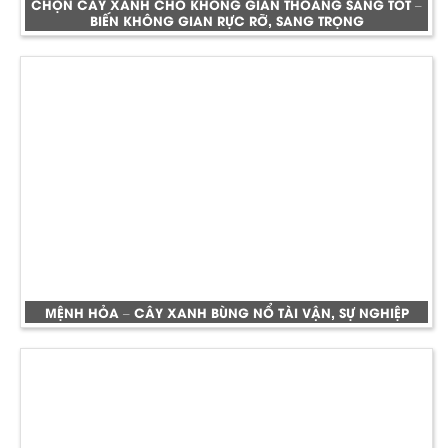
CHỌN CÂY XANH CHO KHÔNG GIAN THOÁNG SÁNG TỐT –
BIẾN KHÔNG GIAN RỰC RỠ, SANG TRỌNG
MỆNH HỎA – CÂY XANH BÙNG NỔ TÀI VẬN, SỰ NGHIỆP