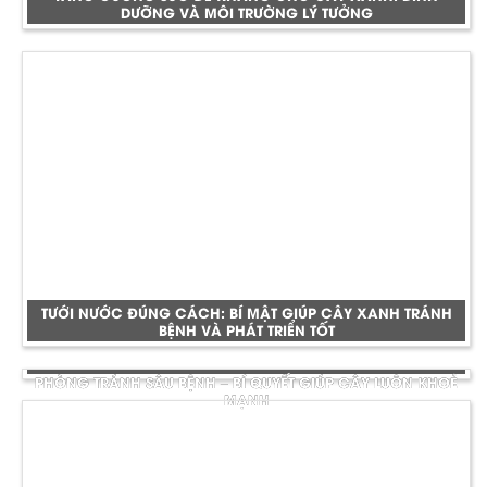
DƯỠNG VÀ MÔI TRƯỜNG LÝ TƯỞNG
TƯỚI NƯỚC ĐÚNG CÁCH: BÍ MẬT GIÚP CÂY XANH TRÁNH
BỆNH VÀ PHÁT TRIỂN TỐT
PHÒNG TRÁNH SÂU BỆNH – BÍ QUYẾT GIÚP CÂY LUÔN KHOẺ
MẠNH