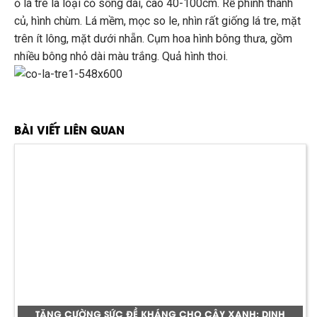
ỏ lá tre là loại cỏ sống dai, cao 40-100cm. Rễ phình thành
củ, hình chùm. Lá mềm, mọc so le, nhìn rất giống lá tre, mặt
trên ít lông, mặt dưới nhẵn. Cụm hoa hình bông thưa, gồm
nhiều bông nhỏ dài màu trắng. Quả hình thoi.
BÀI VIẾT LIÊN QUAN
TĂNG CƯỜNG SỨC ĐỀ KHÁNG CHO CÂY XANH: DINH