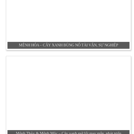
MỆNH HỎA – CÂY XANH BÙNG NỔ TÀI VẬN, SỰ NGHIỆP
Mệnh Thủy & Mệnh Mộc – Cây xanh mở lối may mắn, phát triển