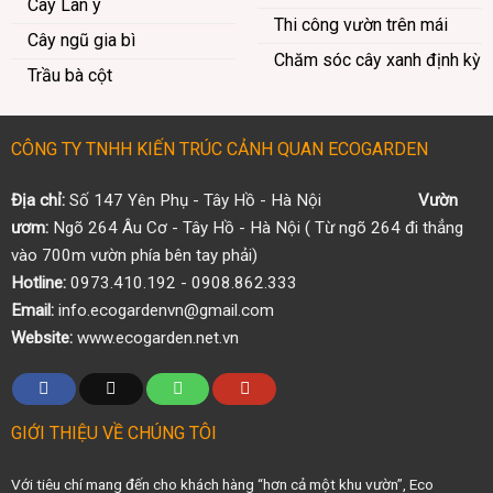
Cây Lan ý
Thi công vườn trên mái
Cây ngũ gia bì
Chăm sóc cây xanh định kỳ
Trầu bà cột
CÔNG TY TNHH KIẾN TRÚC CẢNH QUAN ECOGARDEN
Địa chỉ:
Số 147 Yên Phụ - Tây Hồ - Hà Nội
Vườn
ươm:
Ngõ 264 Âu Cơ - Tây Hồ - Hà Nội ( Từ ngõ 264 đi thẳng
vào 700m vườn phía bên tay phải)
Hotline:
0973.410.192 - 0908.862.333
Email:
info.ecogardenvn@gmail.com
Website:
www.ecogarden.net.vn
GIỚI THIỆU VỀ CHÚNG TÔI
Với tiêu chí mang đến cho khách hàng “hơn cả một khu vườn”, Eco