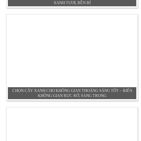
XANH TƯƠI, BỀN BỈ
CHỌN CÂY XANH CHO KHÔNG GIAN THOÁNG SÁNG TỐT – BIẾN
KHÔNG GIAN RỰC RỠ, SANG TRỌNG