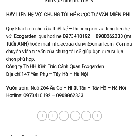
Khu vực tầng trên hồ cá
HÃY LIÊN HỆ VỚI CHÚNG TÔI ĐỂ ĐƯỢC TƯ VẤN MIỄN PHÍ
Quý khách có nhu cầu thiết kế – thi công xin vui lòng liên hệ
với
Ecogarden
qua hotline
0973410192 – 0908862333 (mr
Tuấn ANH)
hoặc mail info.ecogardenvn@gmail.com đội ngũ
chuyên viên tư vấn của chúng tôi sẽ giúp bạn đưa ra lựa
chọn phù hợp.
Công ty TNHH Kiến Trúc Cảnh Quan Ecogarden
Địa chỉ:147 Yên
Phụ – Tây Hồ
– Hà Nội
Vườn
ươm: Ngõ 264 Âu Cơ – Nhật Tân – Tây Hồ – Hà Nội
Hotline: 0973410192 – 0908862333