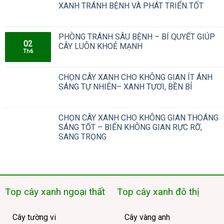
XANH TRÁNH BỆNH VÀ PHÁT TRIỂN TỐT
PHÒNG TRÁNH SÂU BỆNH – BÍ QUYẾT GIÚP
02
CÂY LUÔN KHOẺ MẠNH
Th6
CHỌN CÂY XANH CHO KHÔNG GIAN ÍT ÁNH
SÁNG TỰ NHIÊN– XANH TƯƠI, BỀN BỈ
CHỌN CÂY XANH CHO KHÔNG GIAN THOÁNG
SÁNG TỐT – BIẾN KHÔNG GIAN RỰC RỠ,
SANG TRỌNG
Top cây xanh ngoại thất
Top cây xanh đô thị
Cây tường vi
Cây vàng anh