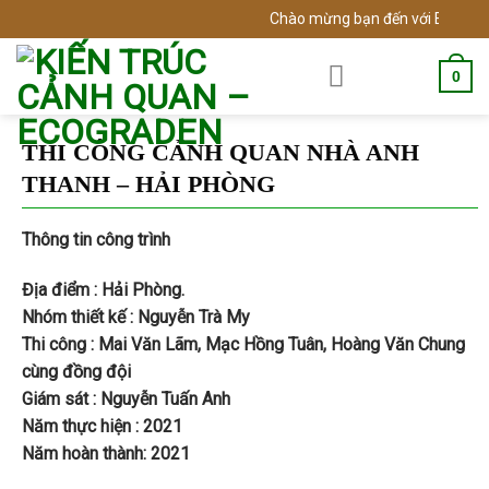
Skip
Chào mừng bạn đến với Ecogarden - V
to
content
0
THI CÔNG CẢNH QUAN NHÀ ANH
THANH – HẢI PHÒNG
Thông tin công trình
Địa điểm : Hải Phòng.
Nhóm thiết kế : Nguyễn Trà My
Thi công : Mai Văn Lãm, Mạc Hồng Tuân, Hoàng Văn Chung
cùng đồng đội
Giám sát : Nguyễn Tuấn Anh
Năm thực hiện : 2021
Năm hoàn thành: 2021