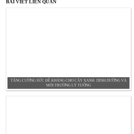
BÀI VIẾT LIÊN QUAN
TĂNG CƯỜNG SỨC ĐỀ KHÁNG CHO CÂY XANH: DINH DƯỠNG VÀ
MÔI TRƯỜNG LÝ TƯỞNG