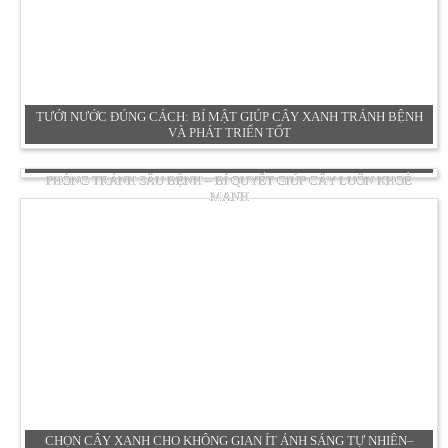
TƯỚI NƯỚC ĐÚNG CÁCH: BÍ MẬT GIÚP CÂY XANH TRÁNH BỆNH
VÀ PHÁT TRIỂN TỐT
PHÒNG TRÁNH SÂU BỆNH – BÍ QUYẾT GIÚP CÂY LUÔN KHOẺ
MẠNH
CHỌN CÂY XANH CHO KHÔNG GIAN ÍT ÁNH SÁNG TỰ NHIÊN–